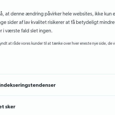
stå, at denne ændring påvirker hele websites, ikke kun e
 sider af lav kvalitet risikerer at få betydeligt mindre
 i værste fald slet ingen.
yndt at råde vores kunder til at tænke over hver eneste nye side, de vil
 indekseringstendenser
et sker