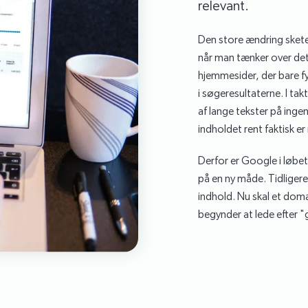
relevant.
Den store ændring skete 
når man tænker over det
hjemmesider, der bare fy
i søgeresultaterne. I tak
af lange tekster på ingen
indholdet rent faktisk e
Derfor er Google i løbe
på en ny måde. Tidligere
indhold. Nu skal et dom
begynder at lede efter "