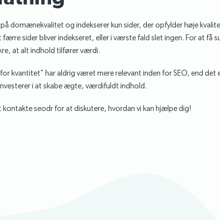
å domænekvalitet og indekserer kun sider, der opfylder høje kvalit
at færre sider bliver indekseret, eller i værste fald slet ingen. For at få 
re, at alt indhold tilfører værdi.
or kvantitet" har aldrig været mere relevant inden for SEO, end det e
investerer i at skabe ægte, værdifuldt indhold.
t kontakte seodr for at diskutere, hvordan vi kan hjælpe dig!