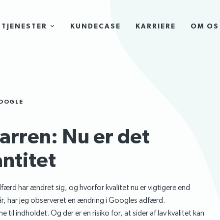
TJENESTER
KUNDECASE
KARRIERE
OM OS
GOOGLE
arren: Nu er det
antitet
færd har ændret sig, og hvorfor kvalitet nu er vigtigere end
år, har jeg observeret en ændring i Googles adfærd.
 til indholdet. Og der er en risiko for, at sider af lav kvalitet kan