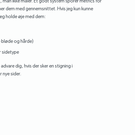
, man ikke måler. Et godt system sporer metrics for
ner dem med gennemsnittet. Hvis jeg kun kunne
e jeg holde øje med dem:
e bløde og hårde)
er sidetype
 advare dig, hvis der sker en stigning i
 nye sider.