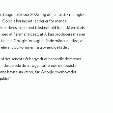
tilbage i oktober 2023, og det er faktisk ret logisk,
. Google har indset, at der er for mange
lder deres sider med tekstindhold for at få en plads
t med at flere har indset, at AI kan producere masser
 tid, har Google forsøgt at finde måder at sikre, at
r relevant og kommer fra troværdige kilder.
t af det seneste år begyndt at behandle domæner
 indekserede de alt og prioriterede det bedste
æne bevise sin værdi, før Google overhovedet
guldet".