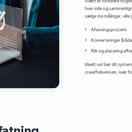
svært at forbedre noget
hver side og sammenlig
vælge tre målinger, vill
Afvisningsprocent
Konverteringer (båd
Klik og placering eft
Ideelt set bør dit system
crawlfrekvensen, især for
atning