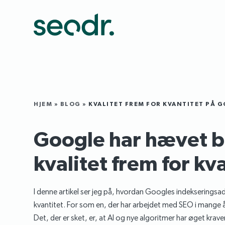
HJEM
»
BLOG
»
KVALITET FREM FOR KVANTITET PÅ 
Google har hævet b
kvalitet frem for kv
I denne artikel ser jeg på, hvordan Googles indekseringsad
kvantitet. For som en, der har arbejdet med SEO i mange 
Det, der er sket, er, at AI og nye algoritmer har øget kravene