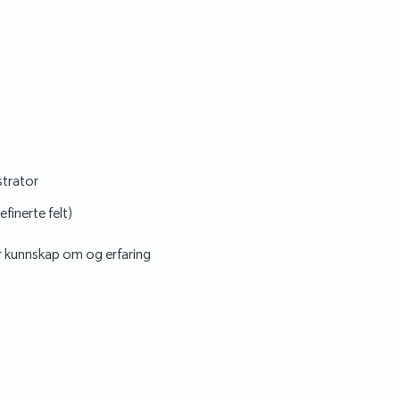
strator
finerte felt)
r kunnskap om og erfaring