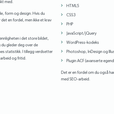
akt med.
HTML5
lde, form og design. Hvis du
CSS3
det en fordel, men ikke et krav
PHP
JavaScript/jQuery
ennligheten i det store bildet,
WordPress-kodeks
g du gleder deg over de
s statistikk. I tillegg verdsetter
Photoshop, InDesign og Illu
rbeid og fritid.
Plugin ACF (avanserte egende
Det er en fordel om du også ha
med SEO-arbeid.