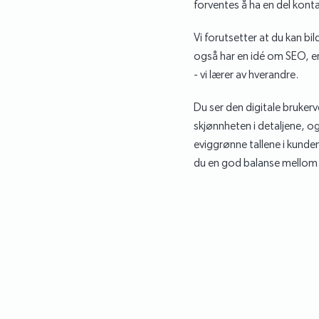
forventes å ha en del kont
Vi forutsetter at du kan bi
også har en idé om SEO, er 
- vi lærer av hverandre.
Du ser den digitale brukerv
skjønnheten i detaljene, o
eviggrønne tallene i kundene
du en god balanse mellom a