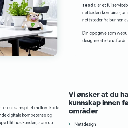
seodr.
er et fullservice
nettsider i kombinasjon
nettsteder fra bunnen av
Din oppgave som webutvi
designrelaterte utfordr
Vi ønsker at du ha
kunnskap innen f
iteten i samspillet mellom kode
områder
nde digitale kompetanse og
ape tillit hos kunden, som du
Nettdesign