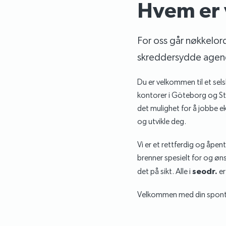
Hvem er 
For oss går nøkkelord
skreddersydde agen
Du er velkommen til et sels
kontorer i Göteborg og Sto
det mulighet for å jobbe eks
og utvikle deg.
Vi er et rettferdig og åpent
brenner spesielt for og øn
det på sikt. Alle i
seodr.
er
Velkommen med din spont