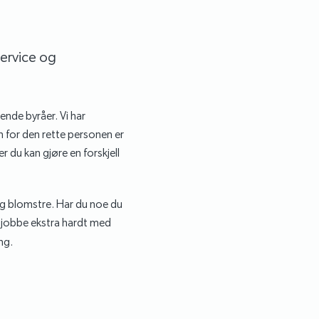
service og
rende byråer. Vi har
n for den rette personen er
r du kan gjøre en forskjell
g og blomstre. Har du noe du
n jobbe ekstra hardt med
ng.