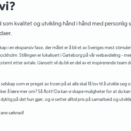
vi?
 som kvalitet og utvikling hånd i hånd med personlig 
daer.
kap i en ekspansiv fase, der målet er å bli et av Sveriges mest stimule
ckholm. Stillingen er lokalisert i Gøteborg på vår webavdeling - me
ternt etter avtale. Uansett vil du bli en del av et inspirerende team de
 selskap som er preget av troen på at alle skal få lov til å utvikle se
sker å lære mer om? Så flott! Da kan vi skape muligheter for at du ka
 dyktig på det hun gjør, og vi setter alltid pris på samarbeid og utvikli
ane søknad!