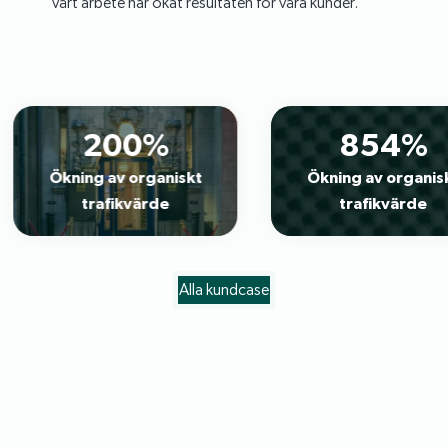
vårt arbete har ökat resultaten för våra kunder.
200%
854%
Ökning av organiskt
Ökning av organiskt
trafikvärde
trafikvärde
Alla kundcase